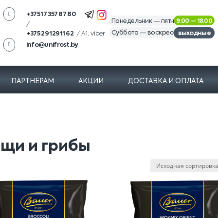

+375 17 357 87 80
Понедельник — пятница
9.00 — 18.00
/
Суббота — воскресенье
выходные
+375 29 129 11 62
/ А1, viber

info@unifrost.by
/
email
ПАРТНЁРАМ
АКЦИИ
ДОСТАВКА И ОПЛАТА
щи и грибы