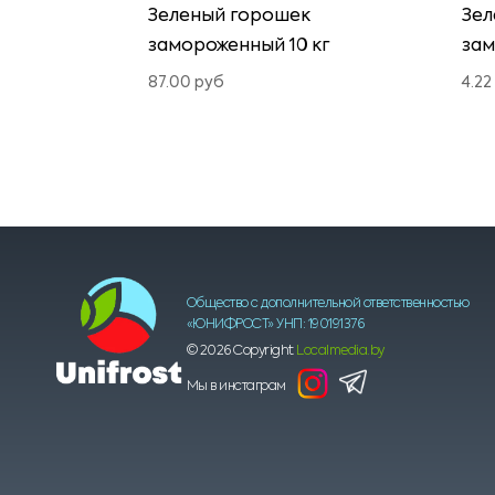
Зеленый горошек
Зел
замороженный 10 кг
зам
87.00
руб
4.22
Общество с дополнительной ответственностью
«ЮНИФРОСТ» УНП: 190191376
© 2026 Сopyright
Localmedia.by
Мы в инстаграм