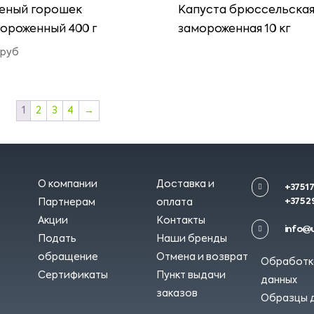
еный горошек
Капуста брюссельска
ороженный 400 г
замороженная 10 кг
руб
1
2
3
4
→
О компании
Доставка и

+375 17
+375 29
Партнерам
оплата
Акции
Контакты

info@u
Подать
Наши бренды
обращение
Отмена и возврат
Обработк
Сертификаты
Пункт выдачи
данных
заказов
Образцы 