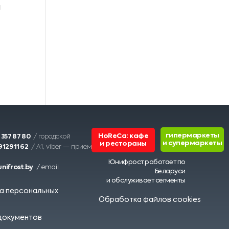
я
гипермаркеты
HoReCa: кафе
 357 87 80
/
городской
и супермаркеты
и рестораны
 129 11 62
/ А1, viber —
приемная
Юнифрост работает по
nifrost.by
/
email
Беларуси
и обслуживает сегменты
а персональных
Обработка файлов cookies
документов